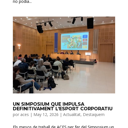
no podia...
UN SIMPOSIUM QUE IMPULSA
DEFINITIVAMENT L’ESPORT CORPORATIU
por
aces
|
May 12, 2026
|
Actualitat
,
Destaquem
Els mesos de treball de ACES per fer del Simposium un