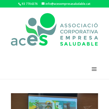
93 7704376
info@acesempresasaludable.cat