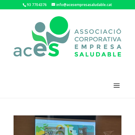
93 7704376
info@acesempresasaludable.cat